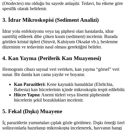
(Otodectes) mu olduğu bu sayede anlaşılır. Tedavi, bu etkene göre
spesifik olarak belirlenir.
3. İdrar Mikroskopisi (Sediment Analizi)
İdrar yolu enfeksiyonu veya taş şüphesi olan hastalarda, idrar
santrifüj edilerek dibe çöken kısım (sediment) incelenir. Burada
görülen kristal tipleri (Struvit, Kalsiyum Oksalat vb.), beslenme
düzeninin ve tedavinin nasıl olması gerektiğini belirler.
4. Kan Yayma (Periferik Kan Muayenesi)
Hemogram cihazı sayısal veri verirken, kan yayma “görsel” veri
sunar. Bir damla kan cama yayılır ve boyanır.
Kan Parazitleri:
Kene kaynaklı hastalıklar (Ehrlichia,
Babesia) kan hücrelerinin içinde mikroskopla tespit edilebilir.
Hücre Yapısı:
Anemi türleri veya lösemi şüphesinde
hücrelerin şekil bozuklukları incelenir.
5. Fekal (Dışkı) Muayene
İç parazitlerin yumurtaları çıplak gözle görülmez. Dışkı örneği özel
solüsyonlarla hazırlanıp mikroskopta incelenerek, hayvanın hangi