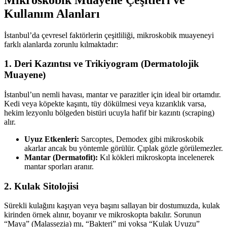
Kullanım Alanları
İstanbul’da çevresel faktörlerin çeşitliliği, mikroskobik muayeneyi
farklı alanlarda zorunlu kılmaktadır:
1. Deri Kazıntısı ve Trikiyogram (Dermatolojik
Muayene)
İstanbul’un nemli havası, mantar ve parazitler için ideal bir ortamdır.
Kedi veya köpekte kaşıntı, tüy dökülmesi veya kızarıklık varsa,
hekim lezyonlu bölgeden bistüri ucuyla hafif bir kazıntı (scraping)
alır.
Uyuz Etkenleri:
Sarcoptes, Demodex gibi mikroskobik
akarlar ancak bu yöntemle görülür. Çıplak gözle görülemezler.
Mantar (Dermatofit):
Kıl kökleri mikroskopta incelenerek
mantar sporları aranır.
2. Kulak Sitolojisi
Sürekli kulağını kaşıyan veya başını sallayan bir dostumuzda, kulak
kirinden örnek alınır, boyanır ve mikroskopta bakılır. Sorunun
“Maya” (Malassezia) mı, “Bakteri” mi yoksa “Kulak Uyuzu”