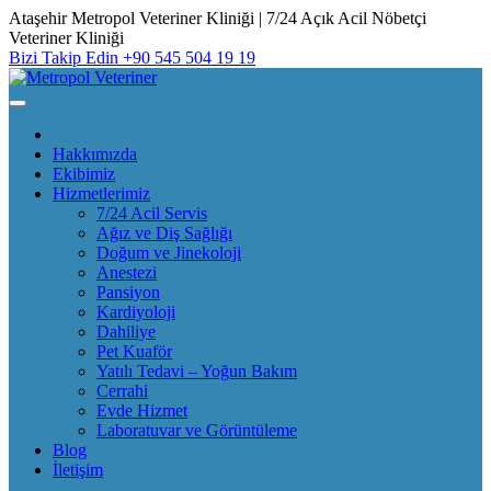
Skip
Ataşehir Metropol Veteriner Kliniği | 7/24 Açık Acil Nöbetçi
to
Veteriner Kliniği
content
Bizi Takip Edin
+90 545 504 19 19
Hakkımızda
Ekibimiz
Hizmetlerimiz
7/24 Acil Servis
Ağız ve Diş Sağlığı
Doğum ve Jinekoloji
Anestezi
Pansiyon
Kardiyoloji
Dahiliye
Pet Kuaför
Yatılı Tedavi – Yoğun Bakım
Cerrahi
Evde Hizmet
Laboratuvar ve Görüntüleme
Blog
İletişim