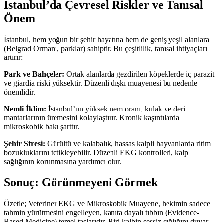
İstanbul’da Çevresel Riskler ve Tanısal
Önem
İstanbul, hem yoğun bir şehir hayatına hem de geniş yeşil alanlara
(Belgrad Ormanı, parklar) sahiptir. Bu çeşitlilik, tanısal ihtiyaçları
artırır:
Park ve Bahçeler:
Ortak alanlarda gezdirilen köpeklerde iç parazit
ve giardia riski yüksektir. Düzenli dışkı muayenesi bu nedenle
önemlidir.
Nemli İklim:
İstanbul’un yüksek nem oranı, kulak ve deri
mantarlarının üremesini kolaylaştırır. Kronik kaşıntılarda
mikroskobik bakı şarttır.
Şehir Stresi:
Gürültü ve kalabalık, hassas kalpli hayvanlarda ritim
bozukluklarını tetikleyebilir. Düzenli EKG kontrolleri, kalp
sağlığının korunmasına yardımcı olur.
Sonuç: Görünmeyeni Görmek
Özetle; Veteriner EKG ve Mikroskobik Muayene, hekimin sadece
tahmin yürütmesini engelleyen, kanıta dayalı tıbbın (Evidence-
Based Medicine) temel taşlarıdır. Biri kalbin sessiz çığlığını duyar,