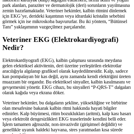
park alanları, paraziter ve dermatolojik (deri) sorunların yayılmasına
zemin hazırlamaktadır. Veteriner hekimler, kalbin ritmini dinlemek
için EKG’ye, derideki kaşıntının veya idrardaki kristalin sebebini
görmek için ise mikroskoba başvururlar. Bu iki yöntem, “Bütünsel
Tanı” yaklaşımının vazgeçilmez parçalarıdır.
Veteriner EKG (Elektrokardiyografi)
Nedir?
Elektrokardiyografi (EKG), kalbin çalışması sırasında meydana
gelen elektriksel aktivitenin, deri üzerine yerleştirilen elektrotlar
aracılığıyla algılanıp grafiksel olarak kaydedilmesidir. Kalp, sadece
kan pompalayan bir kas değil, aynı zamanda kendi elektriğini üreten
muazzam bir organdır. Bu elektriksel sinyaller, kalbin kasılmasını ve
gevşemesini yönetir. EKG cihazı, bu sinyalleri “P-QRS-T” dalgaları
olarak kağıda veya ekrana döker.
Veteriner hekimler, bu dalgaların şekline, yüksekliğine ve birbirine
olan mesafesine bakarak kalbin ritmi hakkında hayati bilgiler
edinirler. Kalp büyümesi, ritim bozuklukları (aritmi), kalp kası hasarı
veya elektrolit dengesizlikleri EKG traselerinde kendini belli eder.
İşlem tamamen ağrısızdır, non-invazivdir (girişimsel değildir) ve
genellikle uyanık haldeki hayvana, stres yaratmadan kısa sürede