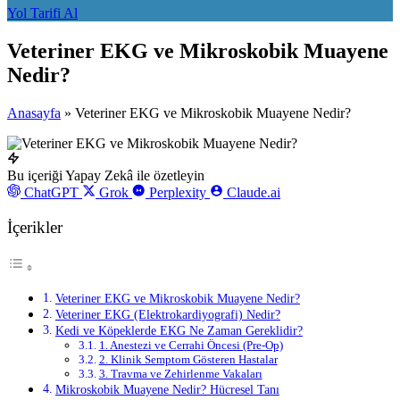
Yol Tarifi Al
Veteriner EKG ve Mikroskobik Muayene
Nedir?
Anasayfa
»
Veteriner EKG ve Mikroskobik Muayene Nedir?
Bu içeriği Yapay Zekâ ile özetleyin
ChatGPT
Grok
Perplexity
Claude.ai
İçerikler
Veteriner EKG ve Mikroskobik Muayene Nedir?
Veteriner EKG (Elektrokardiyografi) Nedir?
Kedi ve Köpeklerde EKG Ne Zaman Gereklidir?
1. Anestezi ve Cerrahi Öncesi (Pre-Op)
2. Klinik Semptom Gösteren Hastalar
3. Travma ve Zehirlenme Vakaları
Mikroskobik Muayene Nedir? Hücresel Tanı