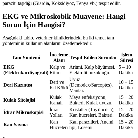
paraziti taşıdığı (Giardia, Koksidiyoz, Tenya vb.) tespit edilir.
EKG ve Mikroskobik Muayene: Hangi
Sorun İçin Hangisi?
Aşağıdaki tablo, veteriner kliniklerindeki bu iki temel tanı
yönteminin kullanım alanlarını özetlemektedir:
İnceleme
İşlem
Tanı Yöntemi
Tespit Edilen Sorunlar
Alanı
Süresi
EKG
Kalp ve
Aritmi, Kalp büyümesi,
5 – 10
(Elektrokardiyografi)
Ritim
Elektrolit bozukluğu.
Dakika
Uyuz
Deri ve
10 – 15
Deri Kazıntısı
(Demodex/Sarcoptes),
Kıl Kökü
Dakika
Mantar.
Kulak
Maya enfeksiyonu,
15 – 20
Kulak Sitolojisi
Kanalı
Bakteri, Kulak uyuzu.
Dakika
İdrar
Kristaller (Taş öncüsü),
15 – 20
İdrar Mikroskopisi
Yolları
Kan hücreleri, Bakteri.
Dakika
Kan
Kan parazitleri, Anemi
15 – 20
Kan Yayma
Hücreleri
tipi, Lösemi.
Dakika