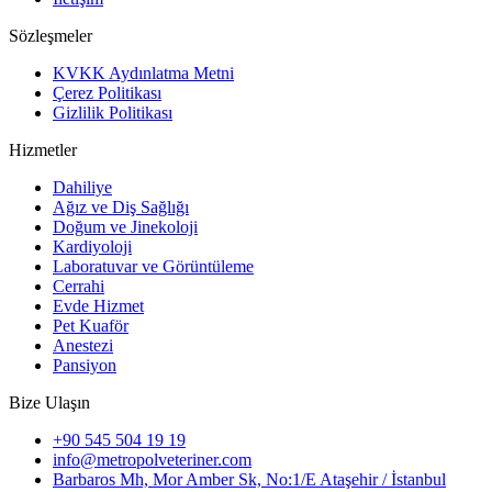
Sözleşmeler
KVKK Aydınlatma Metni
Çerez Politikası
Gizlilik Politikası
Hizmetler
Dahiliye
Ağız ve Diş Sağlığı
Doğum ve Jinekoloji
Kardiyoloji
Laboratuvar ve Görüntüleme
Cerrahi
Evde Hizmet
Pet Kuaför
Anestezi
Pansiyon
Bize Ulaşın
+90 545 504 19 19
info@metropolveteriner.com
Barbaros Mh, Mor Amber Sk, No:1/E Ataşehir / İstanbul