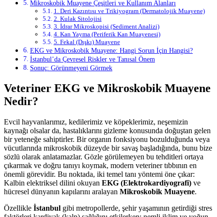
Mikroskobik Muayene Çeşitleri ve Kullanım Alanları
1. Deri Kazıntısı ve Trikiyogram (Dermatolojik Muayene)
2. Kulak Sitolojisi
3. İdrar Mikroskopisi (Sediment Analizi)
4. Kan Yayma (Periferik Kan Muayenesi)
5. Fekal (Dışkı) Muayene
EKG ve Mikroskobik Muayene: Hangi Sorun İçin Hangisi?
İstanbul’da Çevresel Riskler ve Tanısal Önem
Sonuç: Görünmeyeni Görmek
Veteriner EKG ve Mikroskobik Muayene
Nedir?
Evcil hayvanlarımız, kedilerimiz ve köpeklerimiz, neşemizin
kaynağı olsalar da, hastalıklarını gizleme konusunda doğuştan gelen
bir yeteneğe sahiptirler. Bir organın fonksiyonu bozulduğunda veya
vücutlarında mikroskobik düzeyde bir savaş başladığında, bunu bize
sözlü olarak anlatamazlar. Gözle görülemeyen bu tehditleri ortaya
çıkarmak ve doğru tanıyı koymak, modern veteriner tıbbının en
önemli görevidir. Bu noktada, iki temel tanı yöntemi öne çıkar:
Kalbin elektriksel dilini okuyan
EKG (Elektrokardiyografi)
ve
hücresel dünyanın kapılarını aralayan
Mikroskobik Muayene
.
Özellikle
İstanbul
gibi metropollerde, şehir yaşamının getirdiği stres
faktörleri kardiyak (kalp) sağlığını etkilerken; nemli iklim ve yoğun